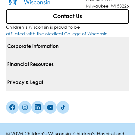
Milwaukee, WI 53226
Contact Us
Children’s Wisconsin is proud to be
affiliated with the Medical College of Wisconsin
.
Corporate Information
For Vendors
Financial Resources
Corporate Locations
Pay Your Bill
Privacy & Legal
Belonging
Financial Assistance
Notice Of Privacy Practices
Media Inquiries
Facebook (Opens in a new tab)
Instagram (Opens in a new tab)
linkedin (Opens in a new tab)
Youtube (Opens in a new tab)
Tiktok (Opens in a new tab)
Insurances We Accept
Non-Discrimination Policy
Price Transparency
Web Accessibility
© 2026 Children's Wisconsin. Children’s Hospital and