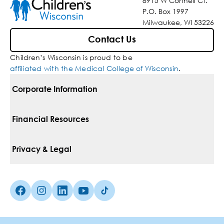
8915 W Connell Ct.
P.O. Box 1997
Milwaukee, WI 53226
Contact Us
Children’s Wisconsin is proud to be
affiliated with the Medical College of Wisconsin
.
Corporate Information
For Vendors
Financial Resources
Corporate Locations
Pay Your Bill
Privacy & Legal
Inclusion, Diversity & Equity
Financial Assistance
Notice Of Privacy Practices
Media Inquiries
Facebook (Opens in a new tab)
Instagram (Opens in a new tab)
linkedin (Opens in a new tab)
Youtube (Opens in a new tab)
Tiktok (Opens in a new tab)
Insurances We Accept
Non-Discrimination Policy
Price Transparency