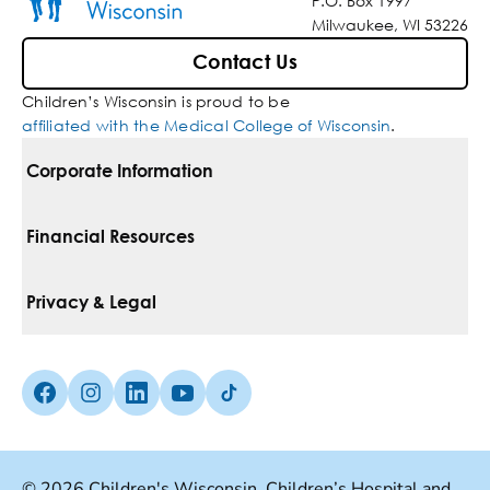
P.O. Box 1997
Milwaukee, WI 53226
Contact Us
Children’s Wisconsin is proud to be
affiliated with the Medical College of Wisconsin
.
Corporate Information
For Vendors
Financial Resources
Corporate Locations
Pay Your Bill
Privacy & Legal
Inclusion, Diversity & Equity
Financial Assistance
Notice Of Privacy Practices
Media Inquiries
Facebook (Opens in a new tab)
Instagram (Opens in a new tab)
linkedin (Opens in a new tab)
Youtube (Opens in a new tab)
Tiktok (Opens in a new tab)
Insurances We Accept
Non-Discrimination Policy
Price Transparency
Web Accessibility
© 2026 Children's Wisconsin. Children’s Hospital and