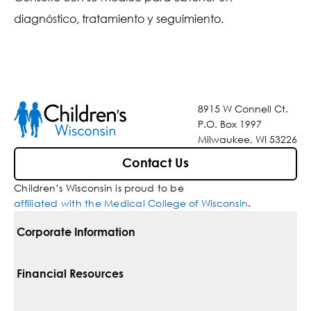
diagnóstico, tratamiento y seguimiento.
8915 W Connell Ct.
P.O. Box 1997
Milwaukee, WI 53226
Contact Us
Children’s Wisconsin is proud to be
affiliated with the Medical College of Wisconsin
.
Corporate Information
For Vendors
Financial Resources
Corporate Locations