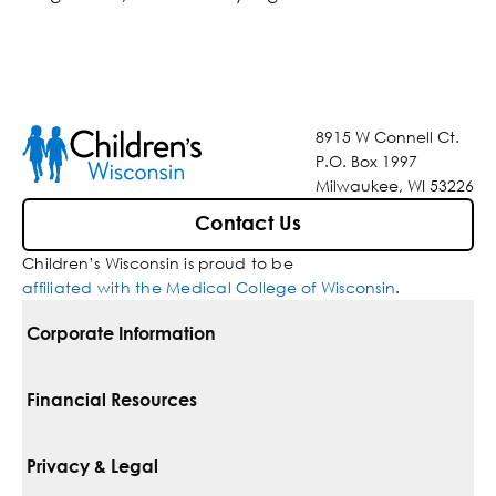
8915 W Connell Ct.
P.O. Box 1997
Milwaukee, WI 53226
Contact Us
Children’s Wisconsin is proud to be
affiliated with the Medical College of Wisconsin
.
Corporate Information
For Vendors
Financial Resources
Corporate Locations
Pay Your Bill
Privacy & Legal