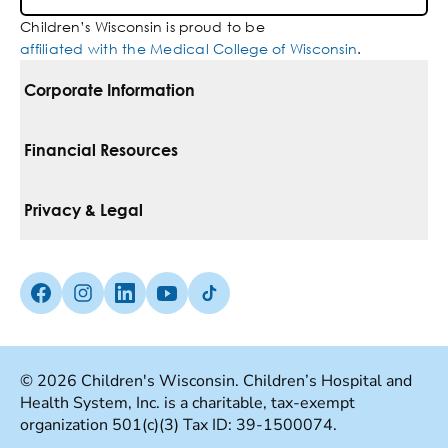
Children’s Wisconsin is proud to be
affiliated with the Medical College of Wisconsin
.
Corporate Information
For Vendors
Financial Resources
Corporate Locations
Pay Your Bill
Privacy & Legal
Inclusion, Diversity & Equity
Financial Assistance
Notice Of Privacy Practices
Media Inquiries
Facebook (Opens in a new tab)
Instagram (Opens in a new tab)
linkedin (Opens in a new tab)
Youtube (Opens in a new tab)
Tiktok (Opens in a new tab)
Insurances We Accept
Non-Discrimination Policy
Price Transparency
Web Accessibility
© 2026 Children's Wisconsin. Children’s Hospital and
Health System, Inc. is a charitable, tax-exempt
Good Faith Estimate
Terms Of Use
organization 501(c)(3) Tax ID: 39-1500074.