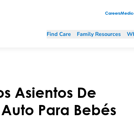
és Prematuros
Careers
Medica
Find Care
Family Resources
Wh
os Asientos De
 Auto Para Bebés