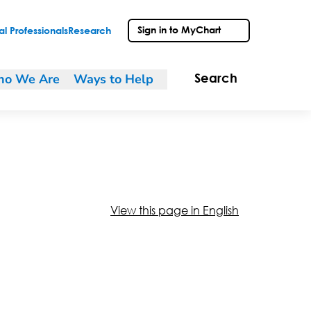
Sign in to MyChart
l Professionals
Research
o We Are
Ways to Help
Search
View this page in English