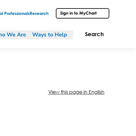
Sign in to MyChart
l Professionals
Research
o We Are
Ways to Help
Search
View this page in English