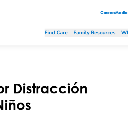
Careers
Medica
Find Care
Family Resources
Wh
r Distracción
Niños