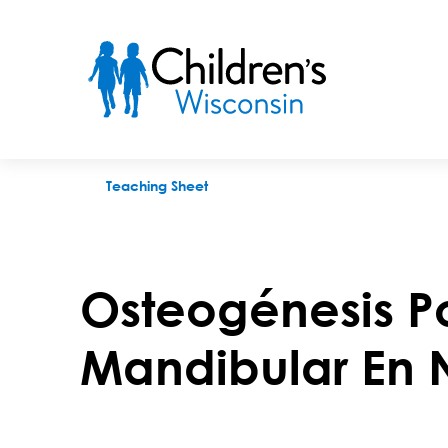
Osteogénesis Por Distracción Mandibular En Niños
Teaching Sheet
Osteogénesis Po
Mandibular En 