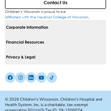
Contact Us
Children’s Wisconsin is proud to be
affiliated with the Medical College of Wisconsin
.
Corporate Information
For Vendors
Financial Resources
Corporate Locations
Pay Your Bill
Privacy & Legal
Inclusion, Diversity & Equity
Financial Assistance
Notice Of Privacy Practices
Media Inquiries
Facebook (Opens in a new tab)
Instagram (Opens in a new tab)
linkedin (Opens in a new tab)
Youtube (Opens in a new tab)
Tiktok (Opens in a new tab)
Insurances We Accept
Non-Discrimination Policy
Price Transparency
Web Accessibility
© 2026 Children's Wisconsin. Children’s Hospital and
Health System, Inc. is a charitable, tax-exempt
Good Faith Estimate
Terms Of Use
organization 501(c)(3) Tax ID: 39-1500074.