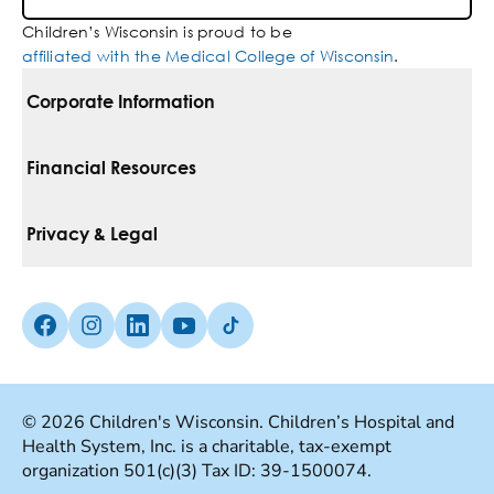
Children’s Wisconsin is proud to be
affiliated with the Medical College of Wisconsin
.
Corporate Information
For Vendors
Financial Resources
Corporate Locations
Pay Your Bill
Privacy & Legal
Inclusion, Diversity & Equity
Financial Assistance
Notice Of Privacy Practices
Media Inquiries
Facebook (Opens in a new tab)
Instagram (Opens in a new tab)
linkedin (Opens in a new tab)
Youtube (Opens in a new tab)
Tiktok (Opens in a new tab)
Insurances We Accept
Non-Discrimination Policy
Price Transparency
Web Accessibility
© 2026 Children's Wisconsin. Children’s Hospital and
Health System, Inc. is a charitable, tax-exempt
Good Faith Estimate
Terms Of Use
organization 501(c)(3) Tax ID: 39-1500074.