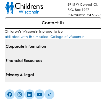
8915 W Connell Ct.
P.O. Box 1997
Milwaukee, WI 53226
Contact Us
Children’s Wisconsin is proud to be
affiliated with the Medical College of Wisconsin
.
Corporate Information
For Vendors
Financial Resources
Corporate Locations
Pay Your Bill
Privacy & Legal
Inclusion, Diversity & Equity
Financial Assistance
Notice Of Privacy Practices
Media Inquiries
Facebook (Opens in a new tab)
Instagram (Opens in a new tab)
linkedin (Opens in a new tab)
Youtube (Opens in a new tab)
Tiktok (Opens in a new tab)
Insurances We Accept
Non-Discrimination Policy