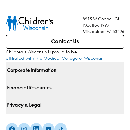
8915 W Connell Ct.
P.O. Box 1997
Milwaukee, WI 53226
Contact Us
Children’s Wisconsin is proud to be
affiliated with the Medical College of Wisconsin
.
Corporate Information
For Vendors
Financial Resources
Corporate Locations
Pay Your Bill
Privacy & Legal
Inclusion, Diversity & Equity
Financial Assistance
Notice Of Privacy Practices
Media Inquiries