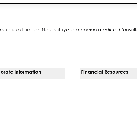
 su hijo o familiar. No sustituye la atención médica. Consu
orate Information
Financial Resources
Vendors
Pay Your Bill
orate Locations
Financial Assistance
sion, Diversity & Equity
Insurances We Accept
 Inquiries
Price Transparency