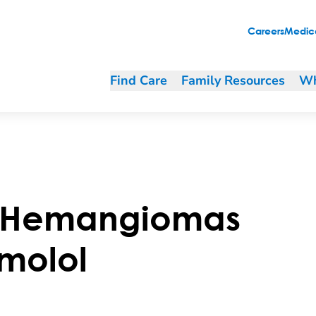
Careers
Medica
Find Care
Family Resources
Wh
e Hemangiomas
imolol