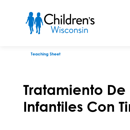
Tratamiento De Hemangiomas Infantiles Con Timolol
Teaching Sheet
Tratamiento D
Infantiles Con T