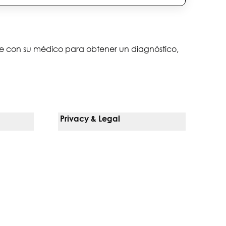
lte con su médico para obtener un diagnóstico,
Privacy & Legal
Notice Of Privacy Practices
Non-Discrimination Policy
Web Accessibility
Terms Of Use