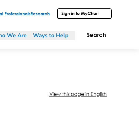
Sign in to MyChart
l Professionals
Research
o We Are
Ways to Help
Search
View this page in English