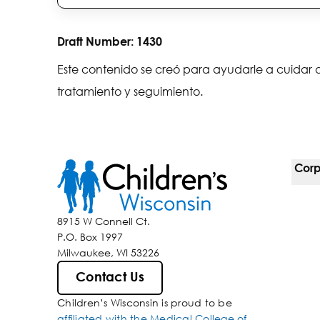
Draft Number:
1430
Este contenido se creó para ayudarle a cuidar a
tratamiento y seguimiento.
Corp
For 
8915 W Connell Ct.
P.O. Box 1997
Corp
Milwaukee, WI 53226
Inclu
Contact Us
Children’s Wisconsin is proud to be
Media
affiliated with the Medical College of