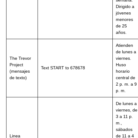
semana.
Dirigido a
jóvenes
menores
de 25
años.
Atienden
de lunes a
The Trevor
viernes.
Project
Huso
Text START to 678678
(mensajes
horario
de texto)
central de
2 p. m. a 9
p. m.
De lunes a
viernes, de
3 a 11 p.
m.,
sábados
Linea
de 11 a 4