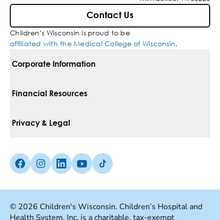
Contact Us
Children’s Wisconsin is proud to be
affiliated with the Medical College of Wisconsin
.
Corporate Information
For Vendors
Financial Resources
Corporate Locations
Pay Your Bill
Privacy & Legal
Inclusion, Diversity & Equity
Financial Assistance
Notice Of Privacy Practices
Media Inquiries
Facebook (Opens in a new tab)
Instagram (Opens in a new tab)
linkedin (Opens in a new tab)
Youtube (Opens in a new tab)
Tiktok (Opens in a new tab)
Insurances We Accept
Non-Discrimination Policy
Price Transparency
Web Accessibility
© 2026 Children's Wisconsin. Children’s Hospital and
Health System, Inc. is a charitable, tax-exempt
Good Faith Estimate