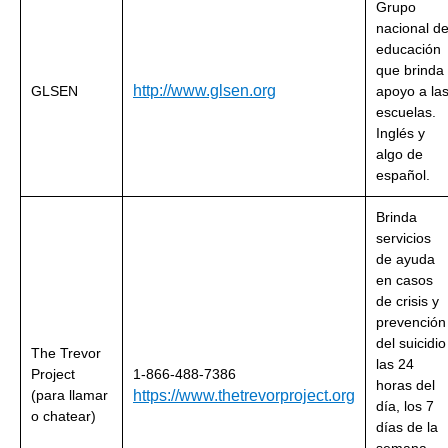
Grupo
nacional d
educación
que brinda
http://www.glsen.org
GLSEN
apoyo a la
escuelas.
Inglés y
algo de
español.
Brinda
servicios
de ayuda
en casos
de crisis y
prevención
del suicidio
The Trevor
las 24
Project
1-866-488-7386
horas del
(para llamar
https://www.thetrevorproject.org
día, los 7
o chatear)
días de la