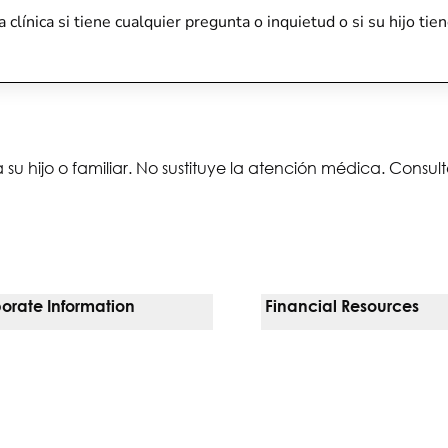
a clínica si tiene cualquier pregunta o inquietud o si su hijo 
 su hijo o familiar. No sustituye la atención médica. Consu
orate Information
Financial Resources
Vendors
Pay Your Bill
orate Locations
Financial Assistance