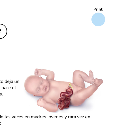
Print:
?
to deja un
 nace el
is.
e las veces en madres jóvenes y rara vez en
o.