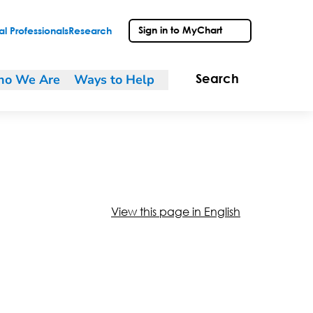
Sign in to MyChart
l Professionals
Research
o We Are
Ways to Help
Search
View this page in English