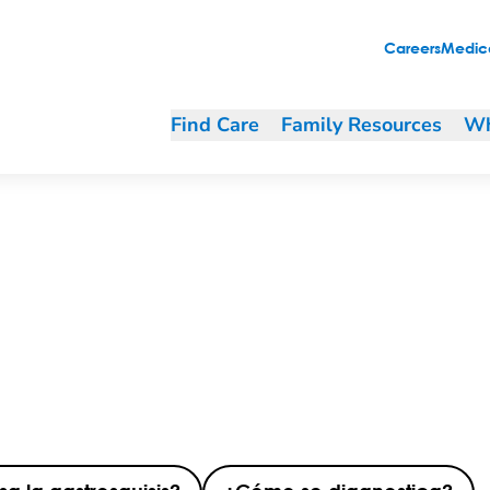
Careers
Medica
Find Care
Family Resources
Wh