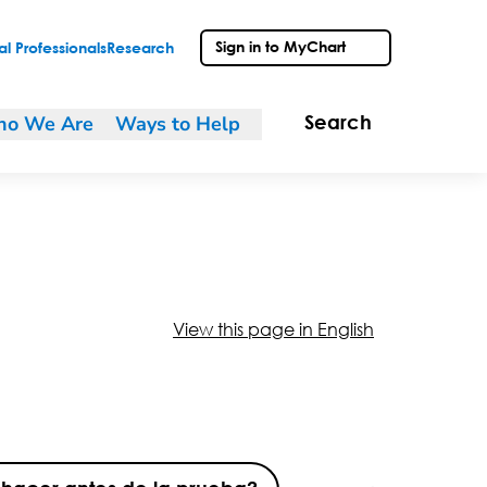
Sign in to MyChart
l Professionals
Research
o We Are
Ways to Help
Search
View this page in English