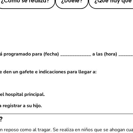
¿Cómo se realiza?
¿Duele?
¿Qué hay que 
tá programado para (fecha) _____________ a las (hora) ______
e den un gafete e indicaciones para llegar a:
l hospital principal.
 registrar a su hijo.
?
 en reposo como al tragar. Se realiza en niños que se ahogan 