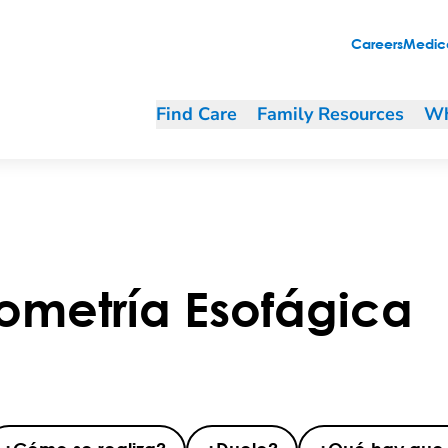
Careers
Medica
Find Care
Family Resources
Wh
ometría Esofágica