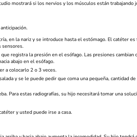
udio mostrará si los nervios y los músculos están trabajando 
anticipación.
a, en la nariz y se introduce hasta el estómago. El catéter es 
s sensores.
que registra la presión en el esófago. Las presiones cambian
hacia abajo en el esófago.
er a colocarlo 2 o 3 veces.
salada y se le puede pedir que coma una pequeña, cantidad de
eba. Para estas radiografías, su hijo necesitará tomar una soluc
catéter y usted puede irse a casa.
ia arriba y hacia abajo aumenta la incomodidad. Su hijo tendrá