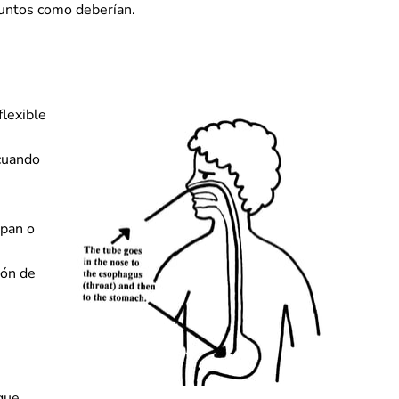
juntos como deberían.
flexible
 cuando
 pan o
ión de
 que