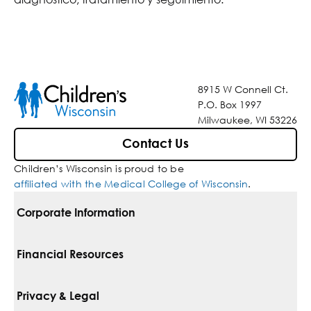
8915 W Connell Ct.
P.O. Box 1997
Milwaukee, WI 53226
Contact Us
Children’s Wisconsin is proud to be
affiliated with the Medical College of Wisconsin
.
Corporate Information
For Vendors
Financial Resources
Corporate Locations
Pay Your Bill
Privacy & Legal