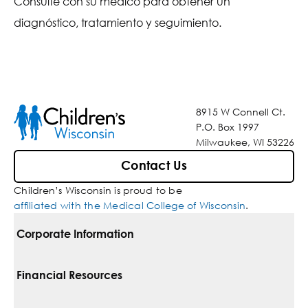
Consulte con su médico para obtener un
diagnóstico, tratamiento y seguimiento.
8915 W Connell Ct.
P.O. Box 1997
Milwaukee, WI 53226
Contact Us
Children’s Wisconsin is proud to be
affiliated with the Medical College of Wisconsin
.
Corporate Information
For Vendors
Financial Resources
Corporate Locations