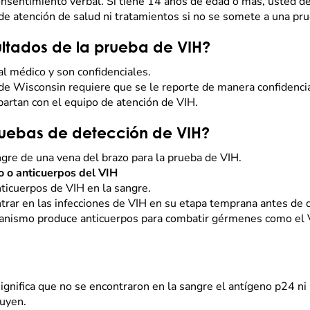
onsentimiento verbal. Si tiene 14 años de edad o más, usted d
de atención de salud ni tratamientos si no se somete a una pr
ultados de la prueba de VIH?
al médico y son confidenciales.
de Wisconsin requiere que se le reporte de manera confidencia
artan con el equipo de atención de VIH.
ruebas de detección de VIH?
gre de una vena del brazo para la prueba de VIH.
o o anticuerpos del VIH
nticuerpos de VIH en la sangre.
trar en las infecciones de VIH en su etapa temprana antes de 
ganismo produce anticuerpos para combatir gérmenes como el 
significa que no se encontraron en la sangre el antígeno p24 ni
luyen.