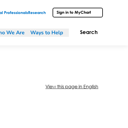
Sign in to MyChart
l Professionals
Research
o We Are
Ways to Help
Search
View this page in English