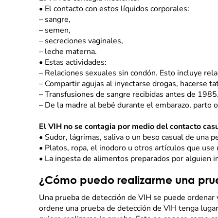
•
El contacto con estos líquidos corporales:
–
sangre,
–
semen,
–
secreciones vaginales,
–
leche materna.
•
Estas actividades:
–
Relaciones sexuales sin condón. Esto incluye rela
–
Compartir agujas al inyectarse drogas, hacerse tat
–
Transfusiones de sangre recibidas antes de 1985.
–
De la madre al bebé durante el embarazo, parto o 
El VIH no se contagia por medio del contacto casu
•
Sudor, lágrimas, saliva o un beso casual de una p
•
Platos, ropa, el inodoro u otros artículos que use
•
La ingesta de alimentos preparados por alguien i
¿Cómo puedo realizarme una pru
Una prueba de detección de VIH se puede ordenar y
ordene una prueba de detección de VIH tenga lugar 