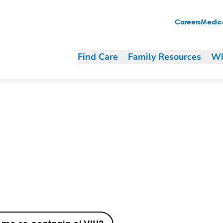
Careers
Medica
Find Care
Family Resources
Wh