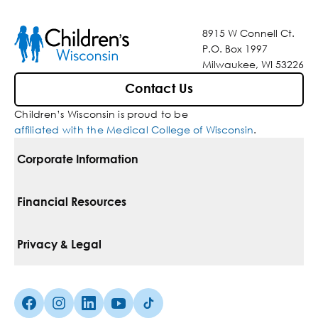
8915 W Connell Ct.
P.O. Box 1997
Milwaukee, WI 53226
Contact Us
Children’s Wisconsin is proud to be
affiliated with the Medical College of Wisconsin
.
Corporate Information
For Vendors
Financial Resources
Corporate Locations
Pay Your Bill
Privacy & Legal
Inclusion, Diversity & Equity
Financial Assistance
Notice Of Privacy Practices
Media Inquiries
Facebook (Opens in a new tab)
Instagram (Opens in a new tab)
linkedin (Opens in a new tab)
Youtube (Opens in a new tab)
Tiktok (Opens in a new tab)
Insurances We Accept
Non-Discrimination Policy