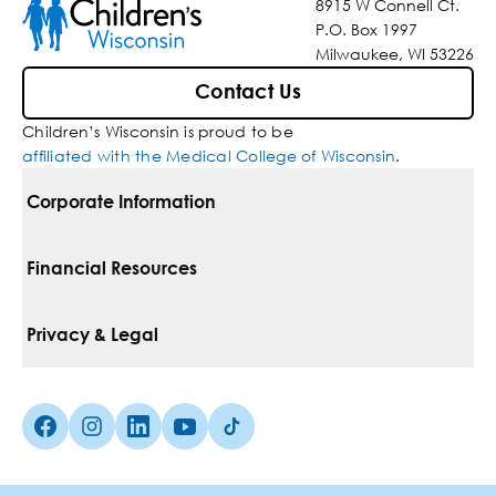
8915 W Connell Ct.
P.O. Box 1997
Milwaukee, WI 53226
Contact Us
Children’s Wisconsin is proud to be
affiliated with the Medical College of Wisconsin
.
Corporate Information
For Vendors
Financial Resources
Corporate Locations
Pay Your Bill
Privacy & Legal
Inclusion, Diversity & Equity
Financial Assistance
Notice Of Privacy Practices
Media Inquiries
Facebook (Opens in a new tab)
Instagram (Opens in a new tab)
linkedin (Opens in a new tab)
Youtube (Opens in a new tab)
Tiktok (Opens in a new tab)
Insurances We Accept
Non-Discrimination Policy
Price Transparency