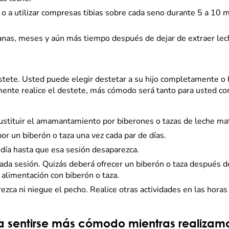
 a utilizar compresas tibias sobre cada seno durante 5 a 10 mi
nas, meses y aún más tiempo después de dejar de extraer lec
ete. Usted puede elegir destetar a su hijo completamente o ha
ente realice el destete, más cómodo será tanto para usted co
stituir el amamantamiento por biberones o tazas de leche mat
r un biberón o taza una vez cada par de días.
ía hasta que esa sesión desaparezca.
da sesión. Quizás deberá ofrecer un biberón o taza después 
limentación con biberón o taza.
rezca ni niegue el pecho. Realice otras actividades en las hor
sentirse más cómodo mientras realizamo