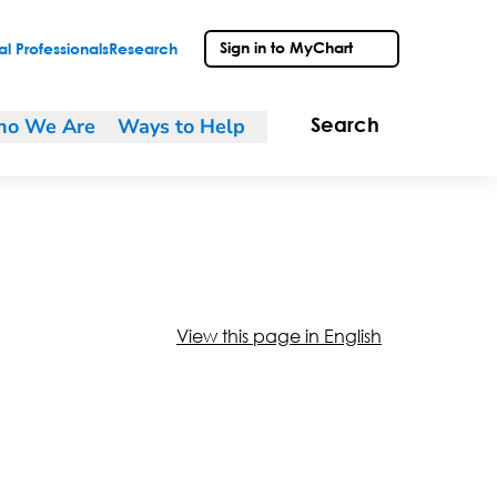
Sign in to MyChart
l Professionals
Research
o We Are
Ways to Help
Search
View this page in English