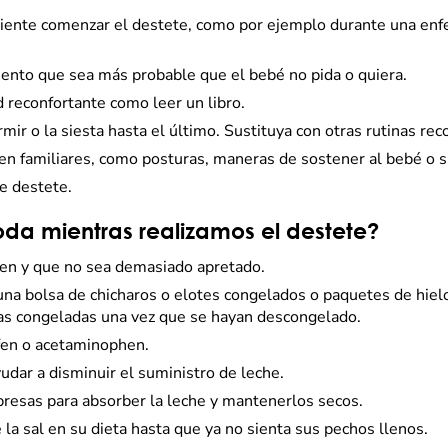
ente comenzar el destete, como por ejemplo durante una enfe
nto que sea más probable que el bebé no pida o quiera.
 reconfortante como leer un libro.
r o la siesta hasta el último. Sustituya con otras rutinas rec
n familiares, como posturas, maneras de sostener al bebé o sil
de destete.
 mientras realizamos el destete?
en y que no sea demasiado apretado.
 una bolsa de chicharos o elotes congelados o paquetes de hiel
uras congeladas una vez que se hayan descongelado.
fen o acetaminophen.
dar a disminuir el suministro de leche.
presas para absorber la leche y mantenerlos secos.
 la sal en su dieta hasta que ya no sienta sus pechos llenos.