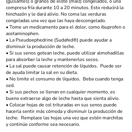
(guisantes) o granos de elote (maíz) congelados, o una
compresa fría durante 10 a 20 minutos. Esto reducirá la
hinchazón y le dará alivio. No coma las verduras
congeladas una vez que las haya descongelado.
•
Tome un medicamento para el dolor, como ibuprofen o
acetaminophen.
•
La Pseudoephedrine (Sudafed®) puede ayudar a
disminuir la producción de leche.
•
Si sus senos gotean leche, puede utilizar almohadillas
para absorber la leche y mantenerlos secos.
•
La sal puede causar retención de líquidos. Puede ser
de ayuda limitar la sal en su dieta.
•
No limite el consumo de líquidos. Beba cuando tenga
sed.
•
Si sus pechos se llenan en cualquier momento, es
bueno extraerse algo de leche hasta que sienta alivio.
•
Colocar hojas de col trituradas en sus senos puede
hacerla sentir más cómoda y disminuir la producción de
leche. Remplace las hojas una vez que estén marchitas
y continúe conforme sea necesario.