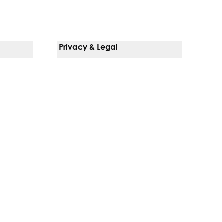
Privacy & Legal
Notice Of Privacy Practices
Non-Discrimination Policy
Web Accessibility
Terms Of Use
Language Services