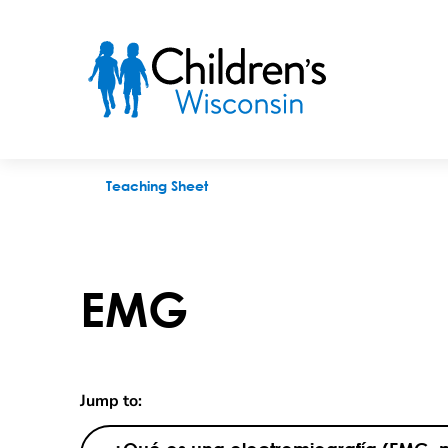
EMG
Teaching Sheet
EMG
Jump to: