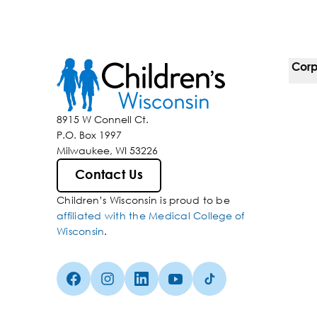
Corp
For 
8915 W Connell Ct.
P.O. Box 1997
Corp
Milwaukee, WI 53226
Inclu
Contact Us
Children’s Wisconsin is proud to be
Media
affiliated with the Medical College of
Wisconsin
.
Facebook (Opens in a new tab)
Instagram (Opens in a new tab)
linkedin (Opens in a new tab)
Youtube (Opens in a new ta
Tiktok (Opens in a ne