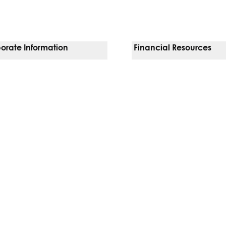
orate Information
Financial Resources
Vendors
Pay Your Bill
orate Locations
Financial Assistance
sion, Diversity & Equity
Insurances We Accept
 Inquiries
Price Transparency
Good Faith Estimate
b)
w tab)