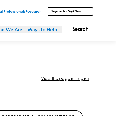
Sign in to MyChart
l Professionals
Research
o We Are
Ways to Help
Search
View this page in English