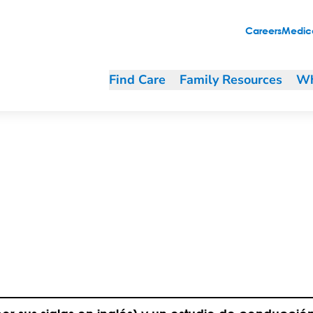
Careers
Medica
Find Care
Family Resources
Wh