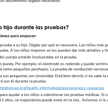
 los documentos legales necesarios
hijo durante las pruebas?
ciones para empezar:
 prueba a su hijo. Dígale por qué es necesaria. Los niños más
prueba. A los niños mayores se les pueden dar más detalles y 
el cuerpo estarán involucradas en la prueba.
e pueda. Por ejemplo, el electrodo es redondo y puede sentirse
irá como pequeños pinchazos. La prueba de conducción nerviosa
sus preguntas con sinceridad. Está bien decirle si no sabe la 
rá con él durante la prueba.
/childrenswi.org/health-information/neurosciences-resources
 para ayudar a los niños a sobrellevar las pruebas médicas. Si 
de 12 años, un especialista puede estar en la cita. Avísenos si l