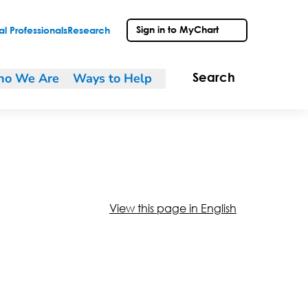
Sign in to MyChart
l Professionals
Research
o We Are
Ways to Help
Search
View this page in English