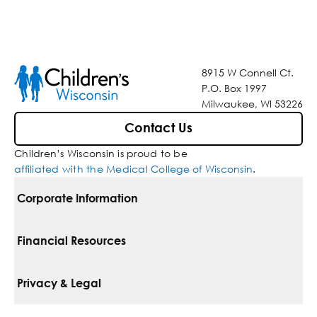
8915 W Connell Ct.
P.O. Box 1997
Milwaukee, WI 53226
Contact Us
Children’s Wisconsin is proud to be
affiliated with the Medical College of Wisconsin
.
Corporate Information
For Vendors
Financial Resources
Corporate Locations
Pay Your Bill
Privacy & Legal
Inclusion, Diversity & Equity
Financial Assistance