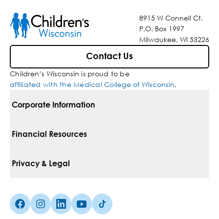
8915 W Connell Ct.
P.O. Box 1997
Milwaukee, WI 53226
Contact Us
Children’s Wisconsin is proud to be
affiliated with the Medical College of Wisconsin
.
Corporate Information
For Vendors
Financial Resources
Corporate Locations
Pay Your Bill
Privacy & Legal
Inclusion, Diversity & Equity
Financial Assistance
Notice Of Privacy Practices
Media Inquiries
Facebook (Opens in a new tab)
Instagram (Opens in a new tab)
linkedin (Opens in a new tab)
Youtube (Opens in a new tab)
Tiktok (Opens in a new tab)
Insurances We Accept
Non-Discrimination Policy