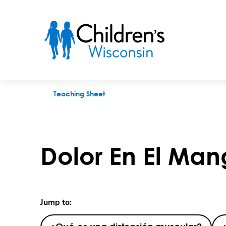
Dolor En El Manguito Rotador
Teaching Sheet
Dolor En El Man
Jump to: