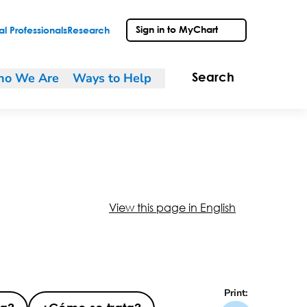
Sign in to MyChart
l Professionals
Research
o We Are
Ways to Help
Search
View this page in English
Print: