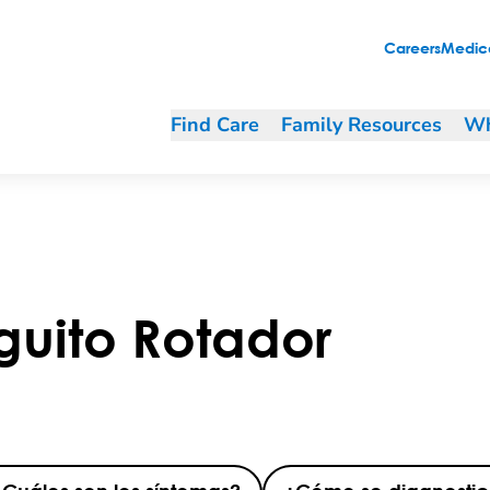
Careers
Medica
Find Care
Family Resources
Wh
guito Rotador