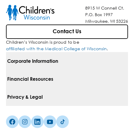
8915 W Connell Ct.
P.O. Box 1997
Milwaukee, WI 53226
Contact Us
Children’s Wisconsin is proud to be
affiliated with the Medical College of Wisconsin
.
Corporate Information
For Vendors
Financial Resources
Corporate Locations
Pay Your Bill
Privacy & Legal
Inclusion, Diversity & Equity
Financial Assistance
Notice Of Privacy Practices
Media Inquiries
Facebook (Opens in a new tab)
Instagram (Opens in a new tab)
linkedin (Opens in a new tab)
Youtube (Opens in a new tab)
Tiktok (Opens in a new tab)
Insurances We Accept
Non-Discrimination Policy