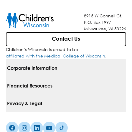
8915 W Connell Ct.
P.O. Box 1997
Milwaukee, WI 53226
Contact Us
Children’s Wisconsin is proud to be
affiliated with the Medical College of Wisconsin
.
Corporate Information
For Vendors
Financial Resources
Corporate Locations
Pay Your Bill
Privacy & Legal
Inclusion, Diversity & Equity
Financial Assistance
Notice Of Privacy Practices
Media Inquiries
Facebook (Opens in a new tab)
Instagram (Opens in a new tab)
linkedin (Opens in a new tab)
Youtube (Opens in a new tab)
Tiktok (Opens in a new tab)
Insurances We Accept