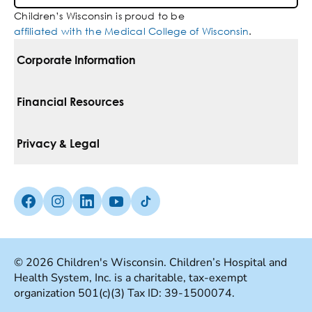
Children’s Wisconsin is proud to be
affiliated with the Medical College of Wisconsin
.
Corporate Information
For Vendors
Financial Resources
Corporate Locations
Pay Your Bill
Privacy & Legal
Inclusion, Diversity & Equity
Financial Assistance
Notice Of Privacy Practices
Media Inquiries
Facebook (Opens in a new tab)
Instagram (Opens in a new tab)
linkedin (Opens in a new tab)
Youtube (Opens in a new tab)
Tiktok (Opens in a new tab)
Insurances We Accept
Non-Discrimination Policy
Price Transparency
Web Accessibility
© 2026 Children's Wisconsin. Children’s Hospital and
Health System, Inc. is a charitable, tax-exempt
Good Faith Estimate
Terms Of Use
organization 501(c)(3) Tax ID: 39-1500074.