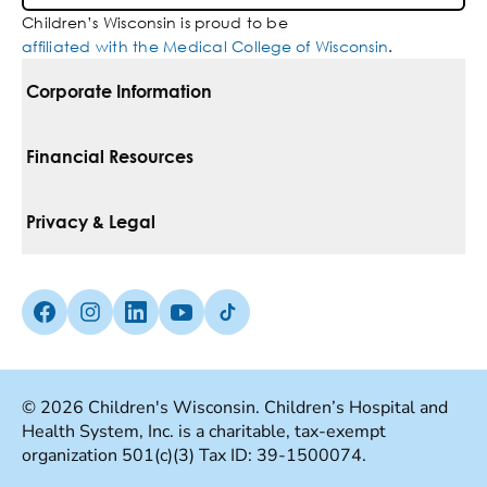
Children’s Wisconsin is proud to be
affiliated with the Medical College of Wisconsin
.
Corporate Information
For Vendors
Financial Resources
Corporate Locations
Pay Your Bill
Privacy & Legal
Inclusion, Diversity & Equity
Financial Assistance
Notice Of Privacy Practices
Media Inquiries
Facebook (Opens in a new tab)
Instagram (Opens in a new tab)
linkedin (Opens in a new tab)
Youtube (Opens in a new tab)
Tiktok (Opens in a new tab)
Insurances We Accept
Non-Discrimination Policy
Price Transparency
Web Accessibility
© 2026 Children's Wisconsin. Children’s Hospital and
Health System, Inc. is a charitable, tax-exempt
Good Faith Estimate
Terms Of Use
organization 501(c)(3) Tax ID: 39-1500074.