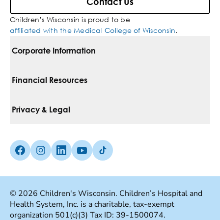
Contact Us
Children’s Wisconsin is proud to be
affiliated with the Medical College of Wisconsin
.
Corporate Information
For Vendors
Financial Resources
Corporate Locations
Pay Your Bill
Privacy & Legal
Inclusion, Diversity & Equity
Financial Assistance
Notice Of Privacy Practices
Media Inquiries
Facebook (Opens in a new tab)
Instagram (Opens in a new tab)
linkedin (Opens in a new tab)
Youtube (Opens in a new tab)
Tiktok (Opens in a new tab)
Insurances We Accept
Non-Discrimination Policy
Price Transparency
Web Accessibility
© 2026 Children's Wisconsin. Children’s Hospital and
Health System, Inc. is a charitable, tax-exempt
Good Faith Estimate
Terms Of Use
organization 501(c)(3) Tax ID: 39-1500074.