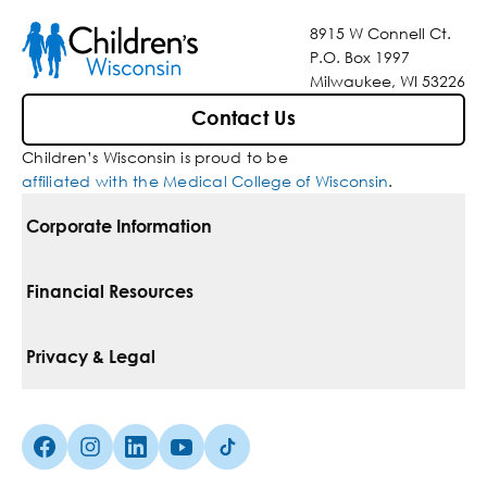
8915 W Connell Ct.
P.O. Box 1997
Milwaukee, WI 53226
Contact Us
Children’s Wisconsin is proud to be
affiliated with the Medical College of Wisconsin
.
Corporate Information
For Vendors
Financial Resources
Corporate Locations
Pay Your Bill
Privacy & Legal
Inclusion, Diversity & Equity
Financial Assistance
Notice Of Privacy Practices
Media Inquiries
Facebook (Opens in a new tab)
Instagram (Opens in a new tab)
linkedin (Opens in a new tab)
Youtube (Opens in a new tab)
Tiktok (Opens in a new tab)
Insurances We Accept
Non-Discrimination Policy