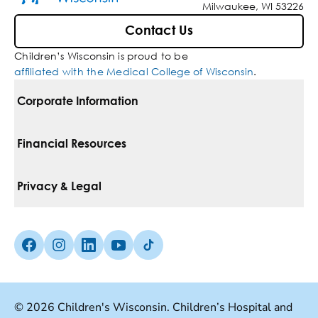
Milwaukee, WI 53226
Contact Us
Children’s Wisconsin is proud to be
affiliated with the Medical College of Wisconsin
.
Corporate Information
For Vendors
Financial Resources
Corporate Locations
Pay Your Bill
Privacy & Legal
Inclusion, Diversity & Equity
Financial Assistance
Notice Of Privacy Practices
Media Inquiries
Facebook (Opens in a new tab)
Instagram (Opens in a new tab)
linkedin (Opens in a new tab)
Youtube (Opens in a new tab)
Tiktok (Opens in a new tab)
Insurances We Accept
Non-Discrimination Policy
Price Transparency
Web Accessibility
© 2026 Children's Wisconsin. Children’s Hospital and