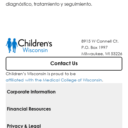
diagnóstico, tratamiento y seguimiento.
8915 W Connell Ct.
P.O. Box 1997
Milwaukee, WI 53226
Contact Us
Children’s Wisconsin is proud to be
affiliated with the Medical College of Wisconsin
.
Corporate Information
For Vendors
Financial Resources
Corporate Locations
Pay Your Bill
Privacy & Legal