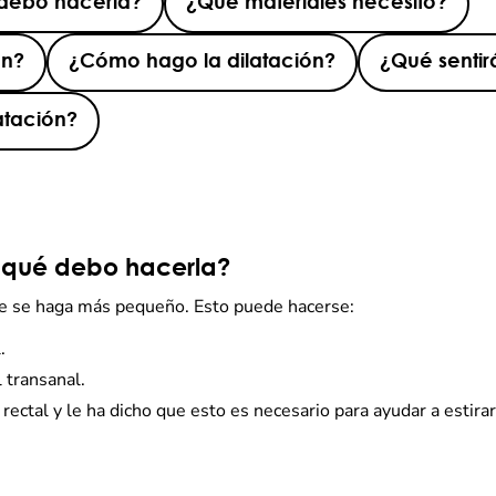
 debo hacerla?
¿Qué materiales necesito?
ón?
¿Cómo hago la dilatación?
¿Qué sentir
atación?
r qué debo hacerla?
que se haga más pequeño. Esto puede hacerse:
l.
 transanal.
ctal y le ha dicho que esto es necesario para ayudar a estira