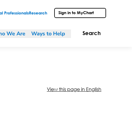
Sign in to MyChart
l Professionals
Research
o We Are
Ways to Help
Search
View this page in English