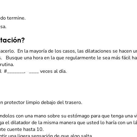
ando termine.
 usa.
tación?
acerlo. En la mayoría de los casos, las dilataciones se hacen 
 Busque una hora en la que regularmente le sea más fácil hac
 rutina.
l #_______, ____ veces al día.
n protector limpio debajo del trasero.
tándolos con una mano sobre su estómago para que tenga una v
a el dilatador de la misma manera que usted lo haría con un 
nte cuente hasta 10.
ntir una ligera sensación de que algo salta.