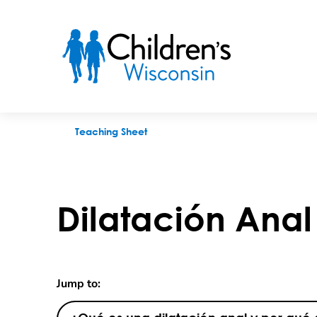
Dilatación Anal
Teaching Sheet
Dilatación Anal
Jump to: