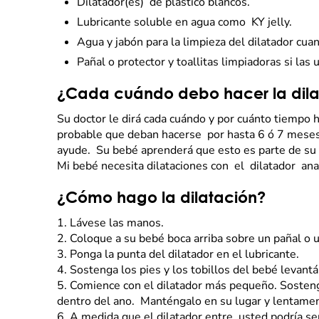
Dilatador(es) de plástico blancos.
Lubricante soluble en agua como KY jelly.
Agua y jabón para la limpieza del dilatador cu
Pañal o protector y toallitas limpiadoras si las
¿Cada cuándo debo hacer la dila
Su doctor le dirá cada cuándo y por cuánto tiempo h
probable que deban hacerse por hasta 6 ó 7 meses.
ayude. Su bebé aprenderá que esto es parte de su
Mi bebé necesita dilataciones con el dilatador ana
¿Cómo hago la dilatación?
1.
Lávese las manos.
2.
Coloque a su bebé boca arriba sobre un pañal o u
3.
Ponga la punta del dilatador en el lubricante.
4.
Sostenga los pies y los tobillos del bebé levan
5.
Comience con el dilatador más pequeño. Sosteng
dentro del ano. Manténgalo en su lugar y lentame
6.
A medida que el dilatador entre, usted podría se