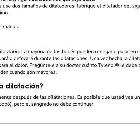
ue use dos tamaños de dilatadores, lubrique el dilatador del si
niño.
las manos.
ilatación. La mayoría de los bebés pueden renegar o pujar en c
rá o defecará durante las dilataciones. Una vez hecha la dila
para el dolor. Pregúntele a su doctor cuánto Tylenol® le debe d
uerdan cuando son mayores.
 dilatación?
mente después de las dilataciones. Es posible que usted vea u
(popó), pero el sangrado no debe continuar.