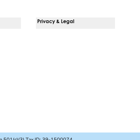
Privacy & Legal
Notice Of Privacy Practices
Non-Discrimination Policy
Web Accessibility
Terms Of Use
Language Services
ion 501(c)(3) Tax ID: 39-1500074.