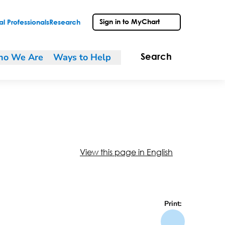
Sign in to MyChart
l Professionals
Research
o We Are
Ways to Help
Search
View this page in English
Print: