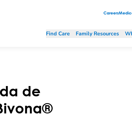
Careers
Medica
Find Care
Family Resources
Wh
nda de
Bivona®