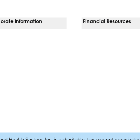
orate Information
Financial Resources
Vendors
Pay Your Bill
orate Locations
Financial Assistance
sion, Diversity & Equity
Insurances We Accept
 Inquiries
Price Transparency
Good Faith Estimate
b)
w tab)
and Health System, Inc. is a charitable, tax-exempt organizat