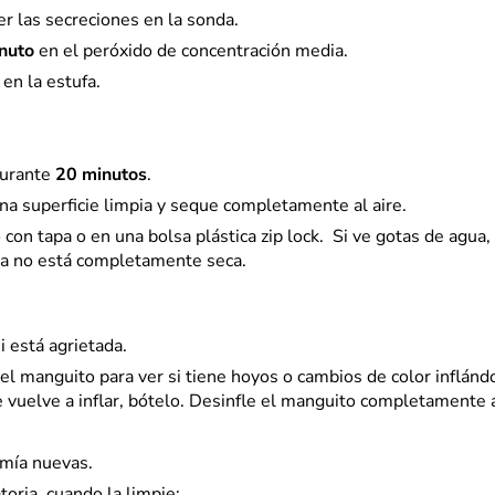
r las secreciones en la sonda.
nuto
en el peróxido de concentración media.
 en la estufa.
durante
20 minutos
.
una superficie limpia y seque completamente al aire.
 con tapa o en una bolsa plástica zip lock. Si ve gotas de agu
nda no está completamente seca.
i está agrietada.
e el manguito para ver si tiene hoyos o cambios de color inflá
e vuelve a inflar, bótelo. Desinfle el manguito completamente 
mía nuevas.
toria, cuando la limpie: