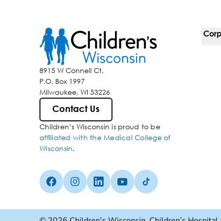
Corp
For 
8915 W Connell Ct.
P.O. Box 1997
Corp
Milwaukee, WI 53226
Inclu
Contact Us
Children’s Wisconsin is proud to be
Media
affiliated with the Medical College of
Wisconsin
.
Facebook (Opens in a new tab)
Instagram (Opens in a new tab)
linkedin (Opens in a new tab)
Youtube (Opens in a new ta
Tiktok (Opens in a ne
© 2026 Children's Wisconsin. Children’s Hospital 