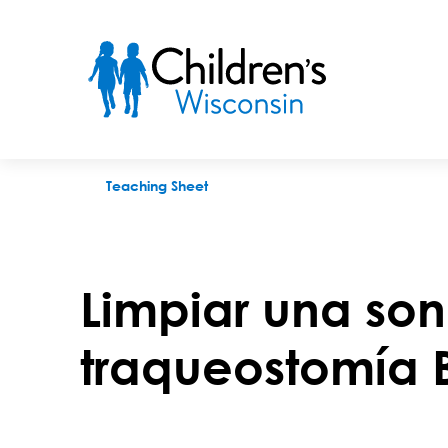
Cómo Limpiar Un Tubo De Traqueostomía Bivona
Teaching Sheet
Limpiar una so
traqueostomía 