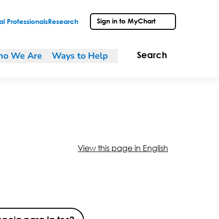
Sign in to MyChart
l Professionals
Research
o We Are
Ways to Help
Search
View this page in English