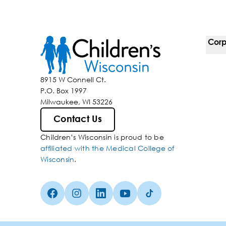
Corp
For 
8915 W Connell Ct.
P.O. Box 1997
Corp
Milwaukee, WI 53226
Inclu
Contact Us
Children’s Wisconsin is proud to be
Media
affiliated with the Medical College of
Wisconsin
.
Facebook (Opens in a new tab)
Instagram (Opens in a new tab)
linkedin (Opens in a new tab)
Youtube (Opens in a new ta
Tiktok (Opens in a ne