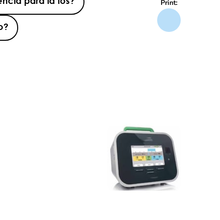
ncia para la tos?
Print:
o?