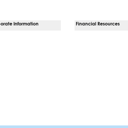
orate Information
Financial Resources
Vendors
Pay Your Bill
orate Locations
Financial Assistance
sion, Diversity & Equity
Insurances We Accept
 Inquiries
Price Transparency
Good Faith Estimate
b)
w tab)