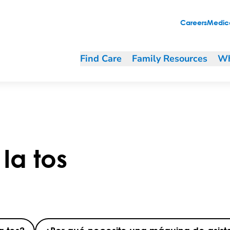
Careers
Medica
Find Care
Family Resources
Wh
la tos