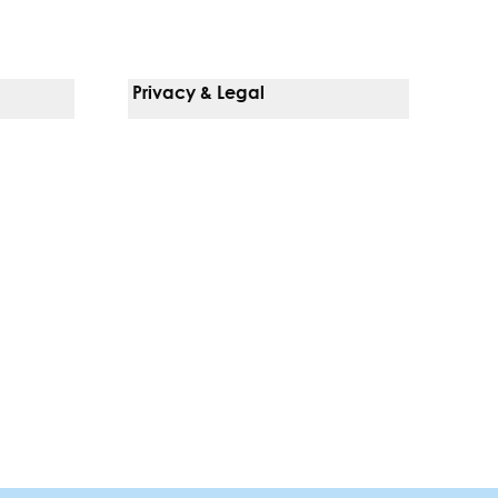
Privacy & Legal
Notice Of Privacy Practices
Non-Discrimination Policy
Web Accessibility
Terms Of Use
Language Services