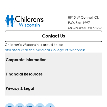
8915 W Connell Ct.
P.O. Box 1997
Milwaukee, WI 53226
Contact Us
Children’s Wisconsin is proud to be
affiliated with the Medical College of Wisconsin
.
Corporate Information
For Vendors
Financial Resources
Corporate Locations
Pay Your Bill
Privacy & Legal
Inclusion, Diversity & Equity
Financial Assistance
Notice Of Privacy Practices