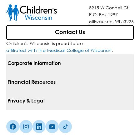
8915 W Connell Ct.
P.O. Box 1997
Milwaukee, WI 53226
Contact Us
Children’s Wisconsin is proud to be
affiliated with the Medical College of Wisconsin
.
Corporate Information
For Vendors
Financial Resources
Corporate Locations
Pay Your Bill
Privacy & Legal
Inclusion, Diversity & Equity
Financial Assistance
Notice Of Privacy Practices
Media Inquiries
Facebook (Opens in a new tab)
Instagram (Opens in a new tab)
linkedin (Opens in a new tab)
Youtube (Opens in a new tab)
Tiktok (Opens in a new tab)
Insurances We Accept
Non-Discrimination Policy