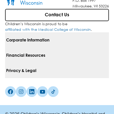
P.O. Box 1997
Milwaukee, WI 53226
Contact Us
Children’s Wisconsin is proud to be
affiliated with the Medical College of Wisconsin
.
Corporate Information
For Vendors
Financial Resources
Corporate Locations
Pay Your Bill
Privacy & Legal
Inclusion, Diversity & Equity
Financial Assistance
Notice Of Privacy Practices
Media Inquiries
Facebook (Opens in a new tab)
Instagram (Opens in a new tab)
linkedin (Opens in a new tab)
Youtube (Opens in a new tab)
Tiktok (Opens in a new tab)
Insurances We Accept
Non-Discrimination Policy
Price Transparency
Web Accessibility