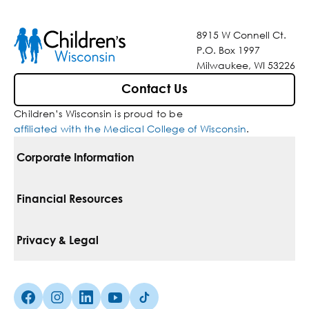
8915 W Connell Ct.
P.O. Box 1997
Milwaukee, WI 53226
Contact Us
Children’s Wisconsin is proud to be
affiliated with the Medical College of Wisconsin
.
Corporate Information
For Vendors
Financial Resources
Corporate Locations
Pay Your Bill
Privacy & Legal
Inclusion, Diversity & Equity
Financial Assistance
Notice Of Privacy Practices
Media Inquiries
Facebook (Opens in a new tab)
Instagram (Opens in a new tab)
linkedin (Opens in a new tab)
Youtube (Opens in a new tab)
Tiktok (Opens in a new tab)
Insurances We Accept