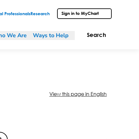
Sign in to MyChart
l Professionals
Research
o We Are
Ways to Help
Search
View this page in English