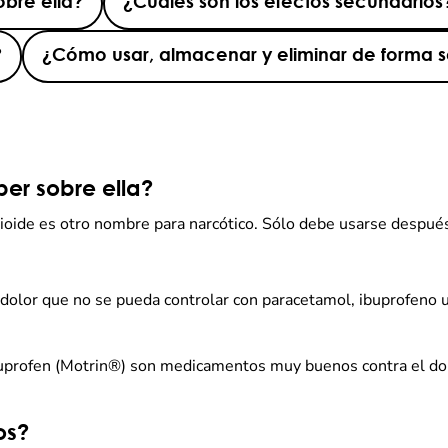
obre ella?
¿Cuáles son los efectos secundarios
?
¿Cómo usar, almacenar y eliminar de forma
er sobre ella?
ioide es otro nombre para narcótico. Sólo debe usarse después
 dolor que no se pueda controlar con paracetamol, ibuprofeno 
buprofen (Motrin®) son medicamentos muy buenos contra el dol
os?