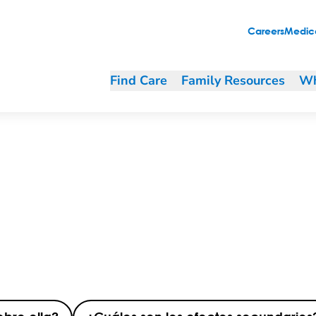
Careers
Medica
Find Care
Family Resources
Wh