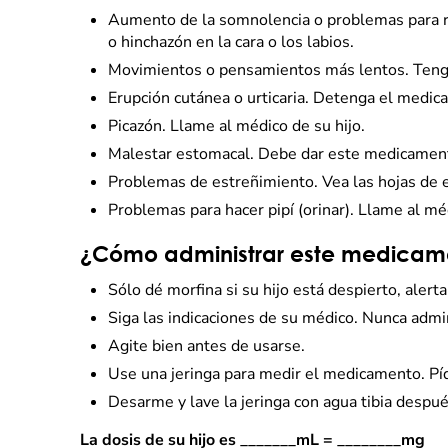
Aumento de la somnolencia o problemas para res
o hinchazón en la cara o los labios.
Movimientos o pensamientos más lentos. Tenga 
Erupción cutánea o urticaria. Detenga el medic
Picazón. Llame al médico de su hijo.
Malestar estomacal. Debe dar este medicamen
Problemas de estreñimiento. Vea las hojas de 
Problemas para hacer pipí (orinar). Llame al méd
¿Cómo administrar este medicam
Sólo dé morfina si su hijo está despierto, alert
Siga las indicaciones de su médico. Nunca admi
Agite bien antes de usarse.
Use una jeringa para medir el medicamento. Píd
Desarme y lave la jeringa con agua tibia después
La dosis de su hijo es _______mL = ________mg