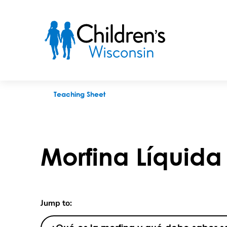
Morfina Líquida
Teaching Sheet
Morfina Líquida
Jump to: