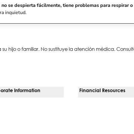
 no se despierta fácilmente, tiene problemas para respirar o 
ra inquietud.
 su hijo o familiar. No sustituye la atención médica. Consu
orate Information
Financial Resources
Vendors
Pay Your Bill
orate Locations
Financial Assistance